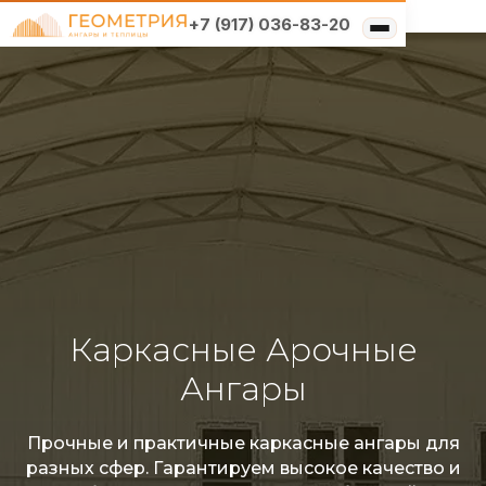
+7 (917) 036-83-20
Типы конструкций
Выберите свой
×
Услуги
регион
Решения по отраслям
О компании
Москва и область
Реализованные проекты
Санкт-Петербург и
область
Москва и область
Каркасные Арочные
Нижний Новгород и
Ангары
область
Прочные и практичные каркасные ангары для
Самара и область
разных сфер. Гарантируем высокое качество и