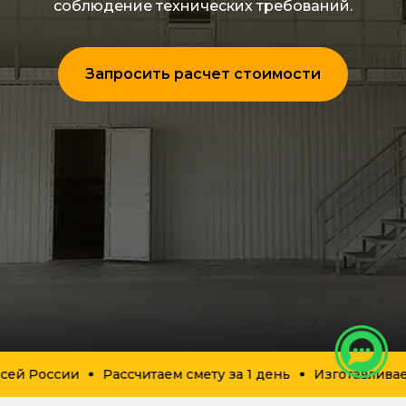
соблюдение технических требований.
Запросить расчет стоимости
сей России
Рассчитаем смету за 1 день
Изготавливаем